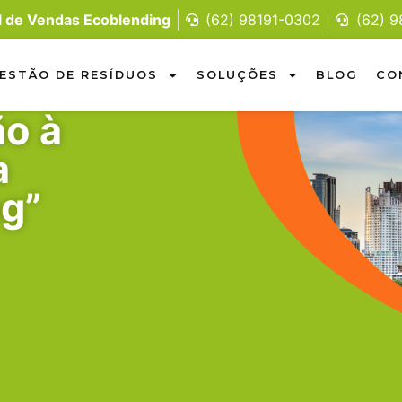
l de Vendas Ecoblending
(62) 98191-0302
(62) 
ESTÃO DE RESÍDUOS
SOLUÇÕES
BLOG
CO
ão à
a
g”